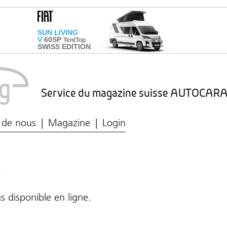
Service du magazine suisse AUTOCA
Marché du caravaning
Protection des données
 de nous
Magazine
Login
!
s disponible en ligne.