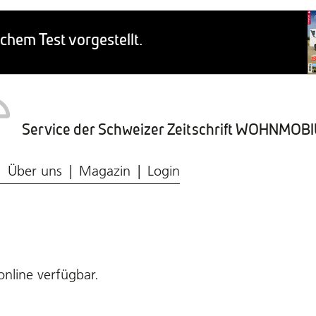
Service der Schweizer Zeitschrift WOHNMO
Caravaning-Ratgeber
Wohnmobil-Typen
Frischwasser & Abwasser
Caravaning-Markt
Über uns
Magazin
Login
online verfügbar.