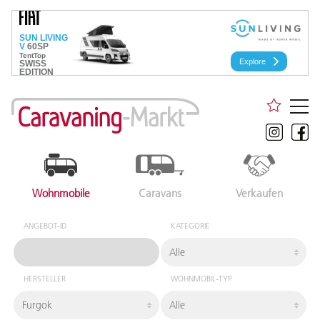
Wohnmobile
Caravans
Verkaufen
ANGEBOT-ID
KATEGORIE
HERSTELLER
WOHNMOBIL-TYP