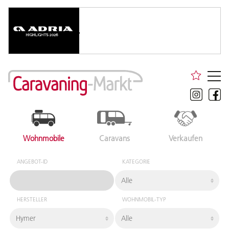
Wohnmobile
Caravans
Verkaufen
ANGEBOT-ID
KATEGORIE
HERSTELLER
WOHNMOBIL-TYP