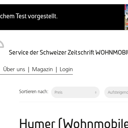
Service der Schweizer Zeitschrift WOHNMO
Caravaning-Ratgeber
Wohnmobil-Typen
Frischwasser & Abwasser
Caravaning-Markt
Über uns
Magazin
Login
Sortieren nach:
Hymer (Wohnmobile