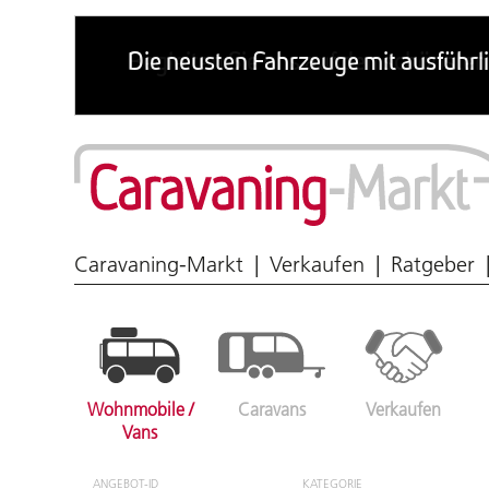
Wohnmobil & Caravan
Caravaning-Markt
Verkaufen
Ratgeber
Wohnmobile /
Caravans
Verkaufen
Vans
ANGEBOT-ID
KATEGORIE