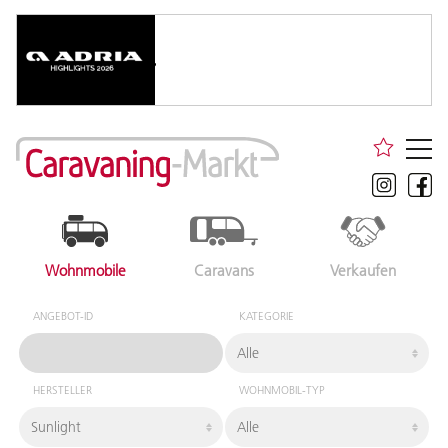
Wohnmobile
Caravans
Verkaufen
ANGEBOT-ID
KATEGORIE
HERSTELLER
WOHNMOBIL-TYP