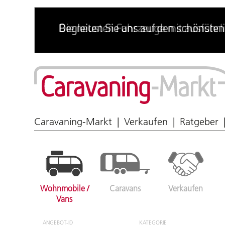
Wohnmobil & Caravan
Caravaning-Markt
Verkaufen
Ratgeber
Wohnmobile /
Caravans
Verkaufen
Vans
ANGEBOT-ID
KATEGORIE