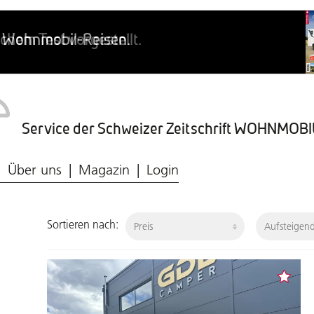
Service der Schweizer Zeitschrift WOHNMO
Caravaning-Ratgeber
Wohnmobil-Typen
Frischwasser & Abwasser
Caravaning-Markt
Über uns
Magazin
Login
Sortieren nach: