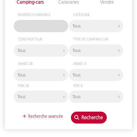
Camping-cars
Caravanes
Vendre
NUMÉRO D'ANNONCE
CATÉGORIE
CONSTRUCTEUR
TYPE DE CAMPING-CAR
ANNÉE DE
ANNÉE À
PRIX DE
PRIX À
GAMME / MODÈLE
+
Recherche avancée
Recherche
PLACES DE
PLACES À