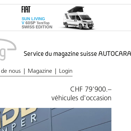
Service du magazine suisse AUTOCA
Marché du caravaning
Protection des données
 de nous
Magazine
Login
CHF 79'900.–
véhicules d'occasion