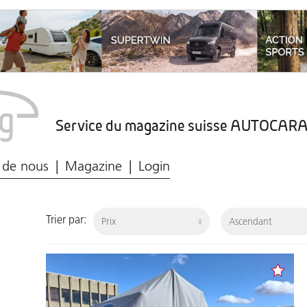
Service du magazine suisse AUTOCA
Marché du caravaning
Protection des données
 de nous
Magazine
Login
Trier par: