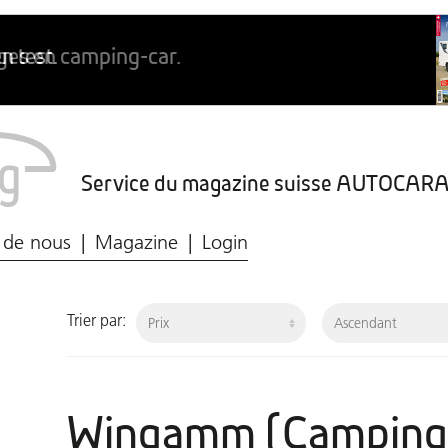
Service du magazine suisse AUTOCA
Marché du caravaning
Protection des données
 de nous
Magazine
Login
Trier par:
Wingamm (Camping