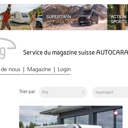
Service du magazine suisse AUTOCA
Marché du caravaning
Protection des données
 de nous
Magazine
Login
Trier par: