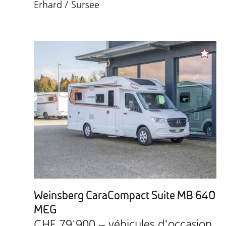
Erhard / Sursee
Weinsberg CaraCompact Suite MB 640
MEG
CHF 79'900.– véhicules d'occasion