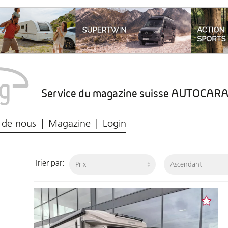
Service du magazine suisse AUTOCA
Marché du caravaning
Protection des données
 de nous
Magazine
Login
Trier par: