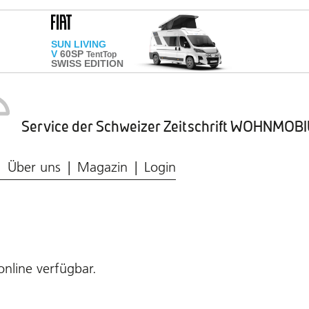
Service der Schweizer Zeitschrift WOHNMO
Caravaning-Ratgeber
Wohnmobil-Typen
Frischwasser & Abwasser
Caravaning-Markt
Über uns
Magazin
Login
online verfügbar.