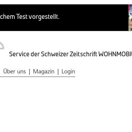
Service der Schweizer Zeitschrift WOHNMO
Caravaning-Ratgeber
Wohnmobil-Typen
Frischwasser & Abwasser
Caravaning-Markt
Über uns
Magazin
Login