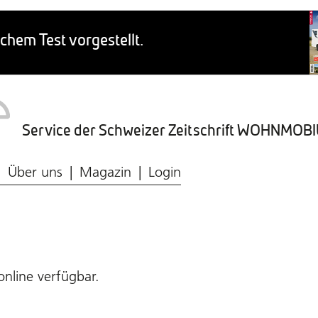
Service der Schweizer Zeitschrift WOHNMO
Caravaning-Ratgeber
Wohnmobil-Typen
Frischwasser & Abwasser
Caravaning-Markt
Über uns
Magazin
Login
online verfügbar.