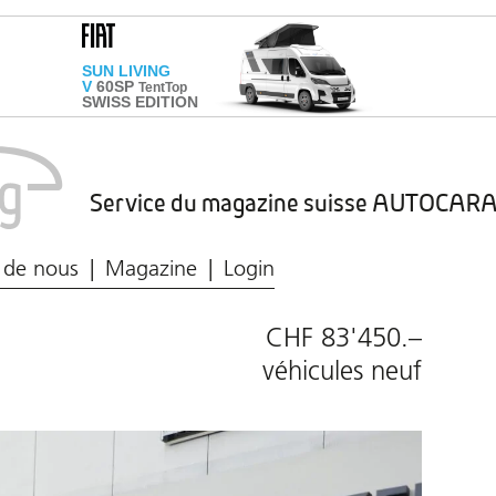
Service du magazine suisse AUTOCA
Marché du caravaning
Protection des données
 de nous
Magazine
Login
CHF 83'450.–
véhicules neuf