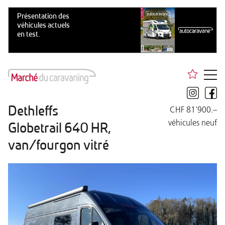
Dethleffs
CHF 81'900.–
véhicules neuf
Globetrail 640 HR,
van/fourgon vitré