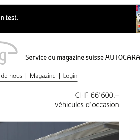
Service du magazine suisse AUTOCA
Marché du caravaning
Protection des données
 de nous
Magazine
Login
CHF 66'600.–
véhicules d'occasion