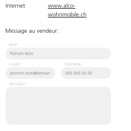
Internet
www.alco-
wohnmobile.ch
Message au vendeur:
NOM*
E-MAIL*
TÉLÉPHONE
MESSAGE*