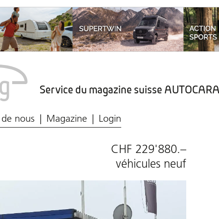
Service du magazine suisse AUTOCA
Marché du caravaning
Protection des données
 de nous
Magazine
Login
CHF 229'880.–
véhicules neuf