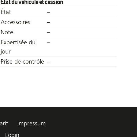
État du véhicule et cession
État
–
Accessoires
–
Note
–
Expertisée du
–
jour
Prise de contrôle
–
arif
Impressum
Login