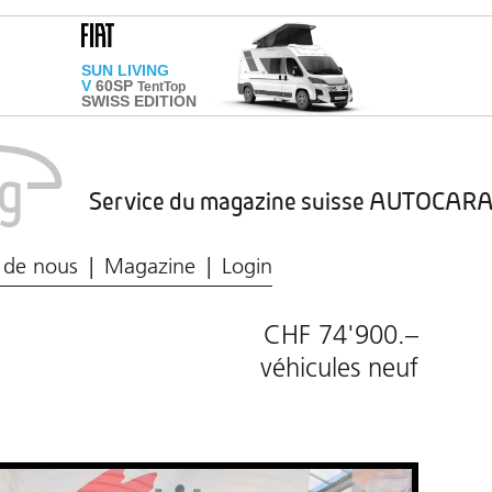
Service du magazine suisse AUTOCA
Marché du caravaning
Protection des données
 de nous
Magazine
Login
CHF 74'900.–
véhicules neuf