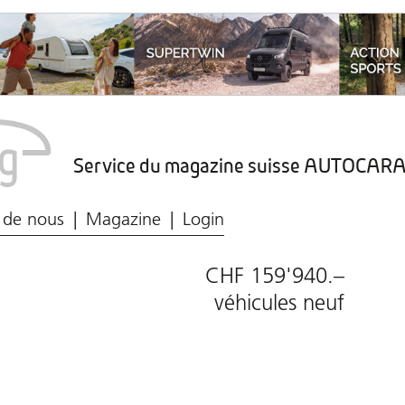
Service du magazine suisse AUTOCA
Marché du caravaning
Protection des données
 de nous
Magazine
Login
CHF 159'940.–
véhicules neuf