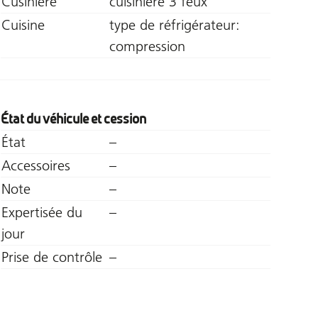
Cusinière
cuisinière 3 feux
Cuisine
type de réfrigérateur:
compression
État du véhicule et cession
État
–
Accessoires
–
Note
–
Expertisée du
–
jour
Prise de contrôle
–