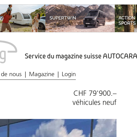
Service du magazine suisse AUTOCA
Marché du caravaning
Protection des données
 de nous
Magazine
Login
CHF 79'900.–
véhicules neuf