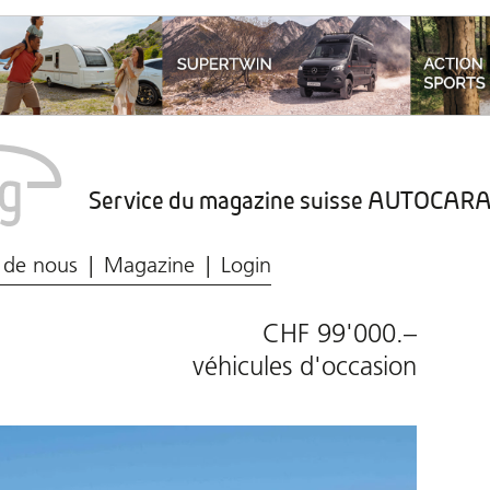
Service du magazine suisse AUTOCA
Marché du caravaning
Protection des données
 de nous
Magazine
Login
CHF 99'000.–
véhicules d'occasion