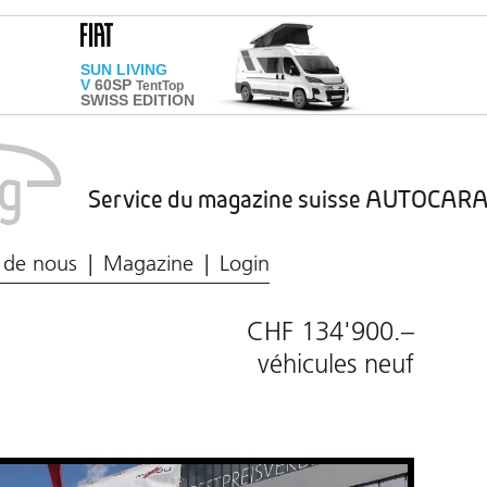
Service du magazine suisse AUTOCA
Marché du caravaning
Protection des données
 de nous
Magazine
Login
CHF 134'900.–
véhicules neuf