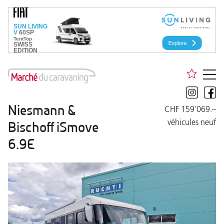
Niesmann &
CHF 159'069.–
véhicules neuf
Bischoff iSmove
6.9E