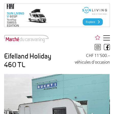
Eifelland Holiday
CHF 11'500.–
véhicules d'occasion
460 TL