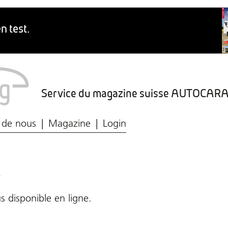
Service du magazine suisse AUTOCA
Marché du caravaning
Protection des données
 de nous
Magazine
Login
!
s disponible en ligne.