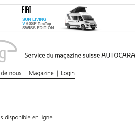
Service du magazine suisse AUTOCA
Marché du caravaning
Protection des données
 de nous
Magazine
Login
!
s disponible en ligne.