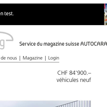
Service du magazine suisse AUTOCA
Marché du caravaning
Protection des données
 de nous
Magazine
Login
CHF 84'900.–
véhicules neuf