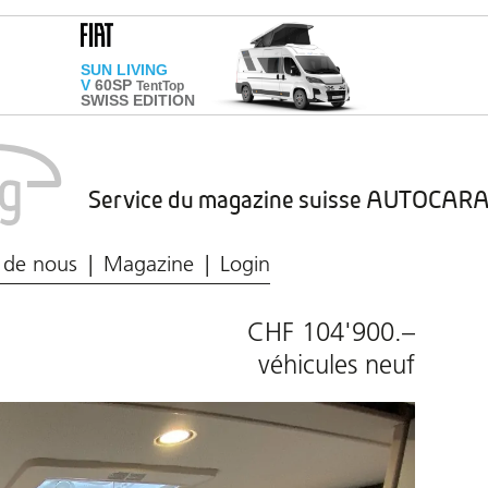
Service du magazine suisse AUTOCA
Marché du caravaning
Protection des données
 de nous
Magazine
Login
CHF 104'900.–
véhicules neuf