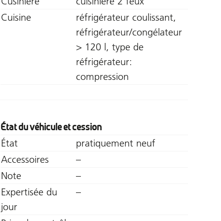
Cusinière
cuisinière 2 feux
Cuisine
réfrigérateur coulissant,
réfrigérateur/congélateur
> 120 l, type de
réfrigérateur:
compression
État du véhicule et cession
État
pratiquement neuf
Accessoires
–
Note
–
Expertisée du
–
jour