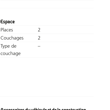
Espace
Places
2
Couchages
2
Type de
–
couchage