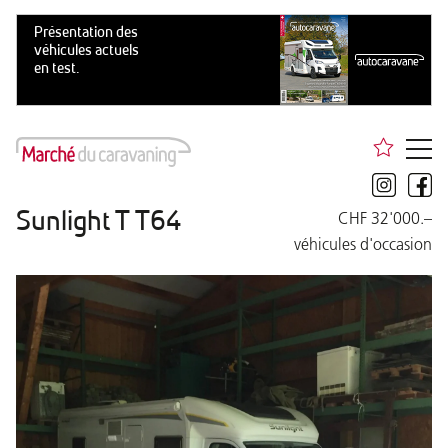
Sunlight T T64
CHF 32'000.–
véhicules d'occasion