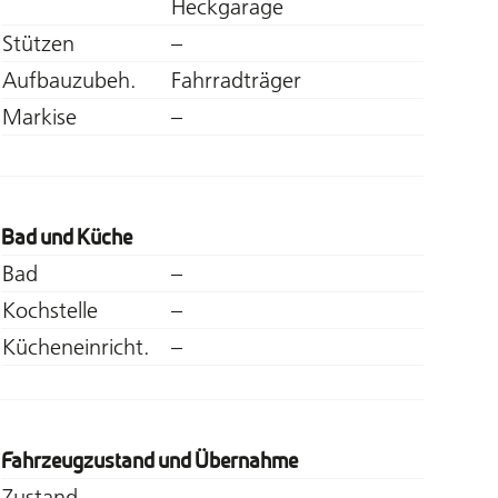
Heckgarage
Stützen
–
Aufbauzubeh.
Fahrradträger
Markise
–
Bad und Küche
Bad
–
Kochstelle
–
Kücheneinricht.
–
Fahrzeugzustand und Übernahme
Zustand
–