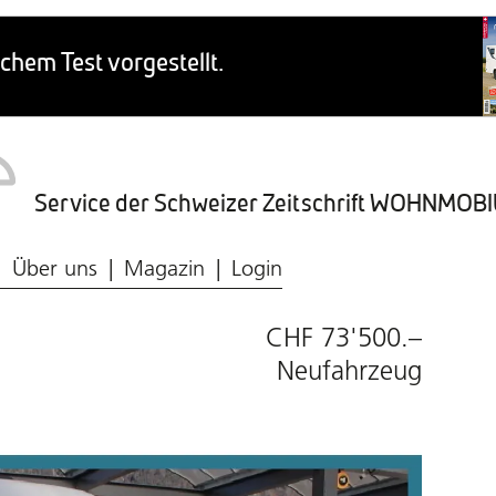
Service der Schweizer Zeitschrift WOHNMO
Caravaning-Ratgeber
Wohnmobil-Typen
Frischwasser & Abwasser
Caravaning-Markt
Über uns
Magazin
Login
CHF 73'500.–
Neufahrzeug