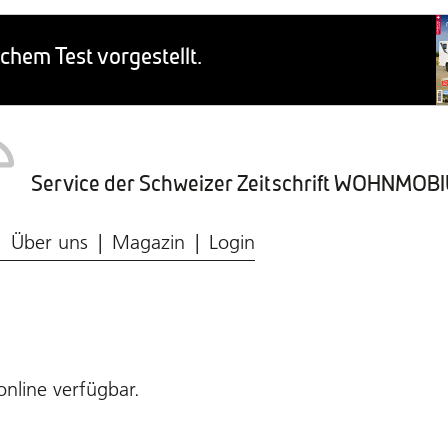
Service der Schweizer Zeitschrift WOHNMO
Caravaning-Ratgeber
Wohnmobil-Typen
Frischwasser & Abwasser
Caravaning-Markt
Über uns
Magazin
Login
online verfügbar.