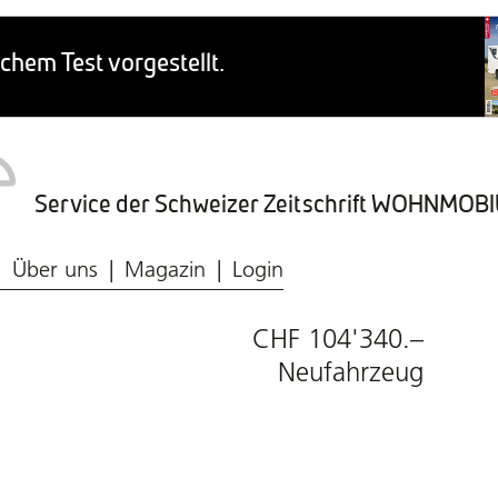
Service der Schweizer Zeitschrift WOHNMO
Caravaning-Ratgeber
Wohnmobil-Typen
Frischwasser & Abwasser
Caravaning-Markt
Über uns
Magazin
Login
CHF 104'340.–
Neufahrzeug