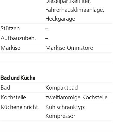
Dieselpartikelfilter,
Fahrerhausklimaanlage,
Heckgarage
Stützen
–
Aufbauzubeh.
–
Markise
Markise Omnistore
Bad und Küche
Bad
Kompaktbad
Kochstelle
zweiflammige Kochstelle
Kücheneinricht.
Kühlschranktyp:
Kompressor