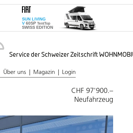
Service der Schweizer Zeitschrift WOHNMO
Caravaning-Ratgeber
Wohnmobil-Typen
Frischwasser & Abwasser
Caravaning-Markt
Über uns
Magazin
Login
CHF 97'900.–
Neufahrzeug