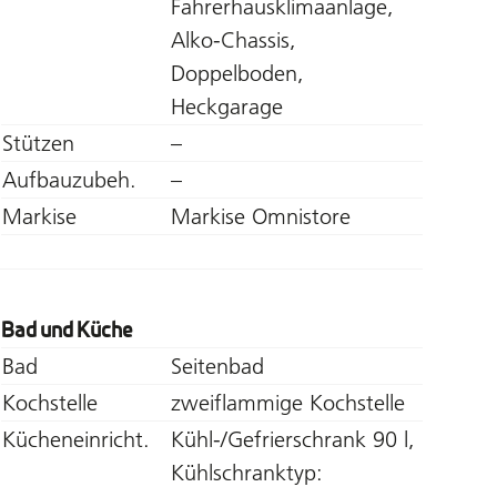
Fahrerhausklimaanlage,
Alko-Chassis,
Doppelboden,
Heckgarage
Stützen
–
Aufbauzubeh.
–
Markise
Markise Omnistore
Bad und Küche
Bad
Seitenbad
Kochstelle
zweiflammige Kochstelle
Kücheneinricht.
Kühl-/Gefrierschrank 90 l,
Kühlschranktyp: