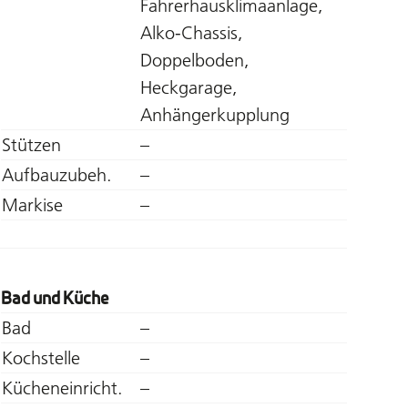
Fahrerhausklimaanlage,
Alko-Chassis,
Doppelboden,
Heckgarage,
Anhängerkupplung
Stützen
–
Aufbauzubeh.
–
Markise
–
Bad und Küche
Bad
–
Kochstelle
–
Kücheneinricht.
–