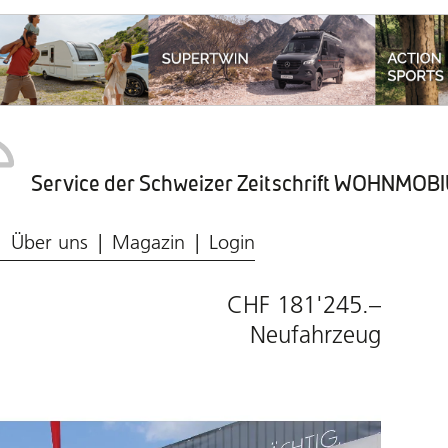
Service der Schweizer Zeitschrift WOHNMO
Caravaning-Ratgeber
Wohnmobil-Typen
Frischwasser & Abwasser
Caravaning-Markt
Über uns
Magazin
Login
CHF 181'245.–
Neufahrzeug