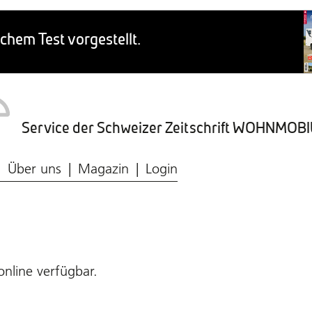
Service der Schweizer Zeitschrift WOHNMO
Caravaning-Ratgeber
Wohnmobil-Typen
Frischwasser & Abwasser
Caravaning-Markt
Über uns
Magazin
Login
online verfügbar.