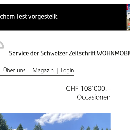
Service der Schweizer Zeitschrift WOHNMO
Caravaning-Ratgeber
Wohnmobil-Typen
Frischwasser & Abwasser
Caravaning-Markt
Über uns
Magazin
Login
CHF 108'000.–
Occasionen