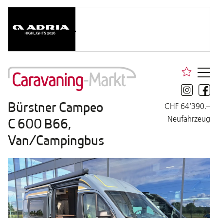
Bürstner Campeo
CHF 64'390.–
Neufahrzeug
C 600 B66,
Van/Campingbus