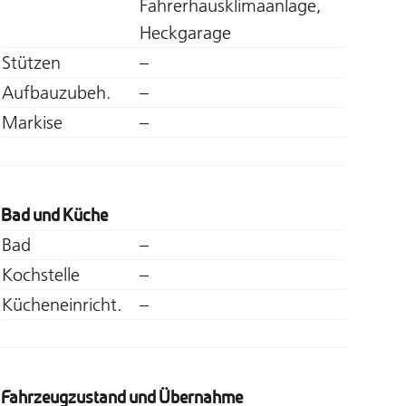
Fahrerhausklimaanlage,
Heckgarage
Stützen
–
Aufbauzubeh.
–
Markise
–
Bad und Küche
Bad
–
Kochstelle
–
Kücheneinricht.
–
Fahrzeugzustand und Übernahme