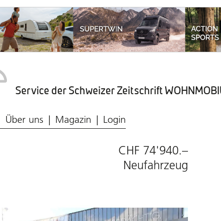
Service der Schweizer Zeitschrift WOHNMO
Caravaning-Ratgeber
Wohnmobil-Typen
Frischwasser & Abwasser
Caravaning-Markt
Über uns
Magazin
Login
CHF 74'940.–
Neufahrzeug