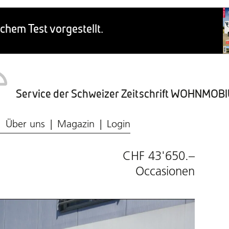
Service der Schweizer Zeitschrift WOHNMO
Caravaning-Ratgeber
Wohnmobil-Typen
Frischwasser & Abwasser
Caravaning-Markt
Über uns
Magazin
Login
CHF 43'650.–
Occasionen