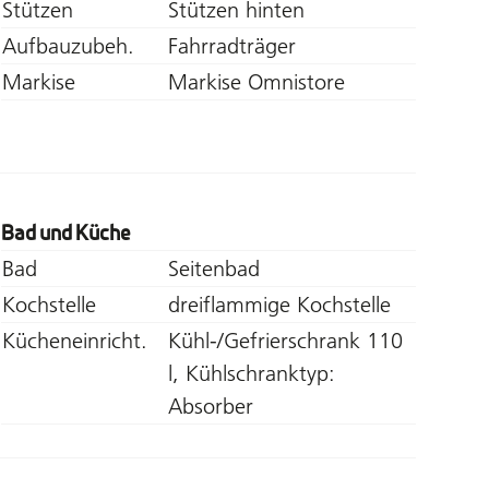
Stützen
Stützen hinten
Aufbauzubeh.
Fahrradträger
Markise
Markise Omnistore
Bad und Küche
Bad
Seitenbad
Kochstelle
dreiflammige Kochstelle
Kücheneinricht.
Kühl-/Gefrierschrank 110
l, Kühlschranktyp:
Absorber