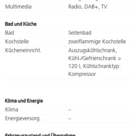
Multimedia
Radio, DAB+, TV
Bad und Küche
Bad
Seitenbad
Kochstelle
zweiflammige Kochstelle
Kücheneinricht.
Auszugskühlschrank,
Kühl-/Gefrierschrank >
120 l, Kühlschranktyp:
Kompressor
Klima und Energie
Klima
–
Energieversorg.
–
Fahrzeugzustand und Übernahme