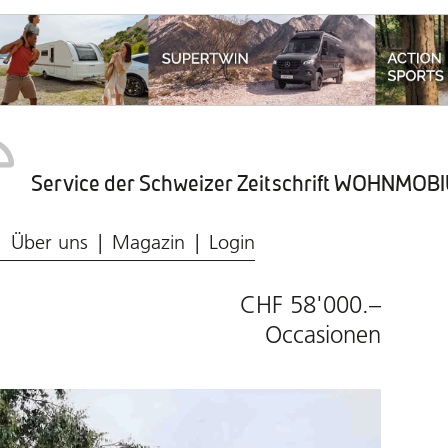
Service der Schweizer Zeitschrift WOHNMO
Caravaning-Ratgeber
Wohnmobil-Typen
Frischwasser & Abwasser
Caravaning-Markt
Über uns
Magazin
Login
CHF 58'000.–
Occasionen