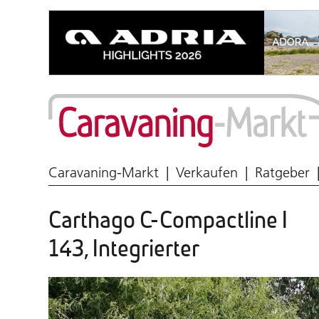
Wohnmobil & Caravan
Caravaning-Markt
Verkaufen
Ratgeber
Carthago C-Compactline I
143, Integrierter