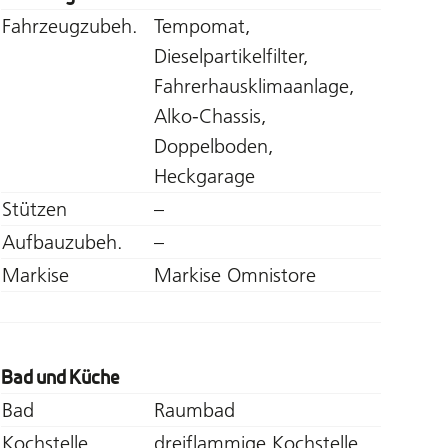
Fahrzeugzubeh.
Tempomat,
Dieselpartikelfilter,
Fahrerhausklimaanlage,
Alko-Chassis,
Doppelboden,
Heckgarage
Stützen
–
Aufbauzubeh.
–
Markise
Markise Omnistore
Bad und Küche
Bad
Raumbad
Kochstelle
dreiflammige Kochstelle